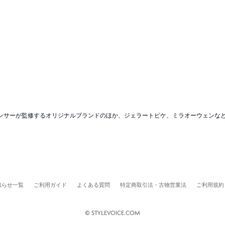
ンフルエンサーが監修するオリジナルブランドのほか、ジェラートピケ、ミラオーウェン
知らせ一覧
ご利用ガイド
よくある質問
特定商取引法・古物営業法
ご利用規約
© STYLEVOICE.COM