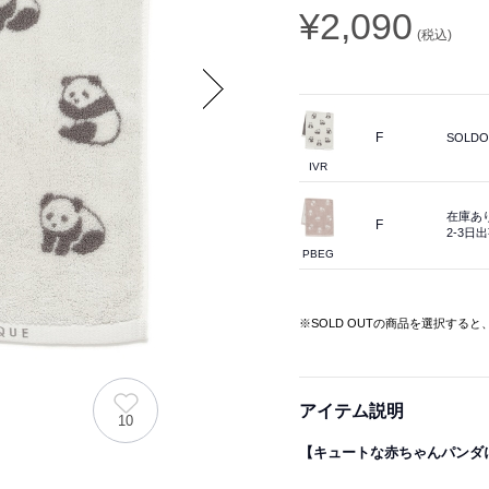
¥2,090
(税込)
Next
F
SOLDO
IVR
在庫あ
F
2-3日
PBEG
※SOLD OUTの商品を選択する
アイテム説明
10
【キュートな赤ちゃんパンダ