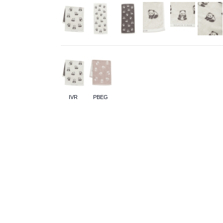
IVR
PBEG