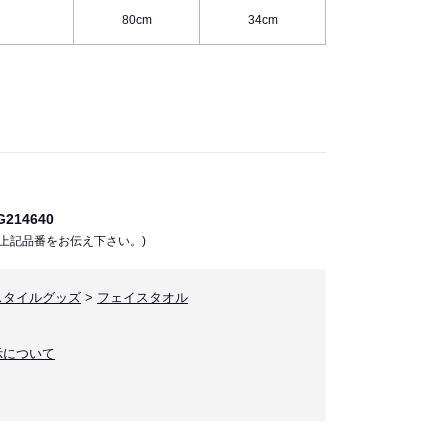
80cm
34cm
214640
上記品番をお伝え下さい。)
スタイルグッズ
>
フェイスタオル
示について