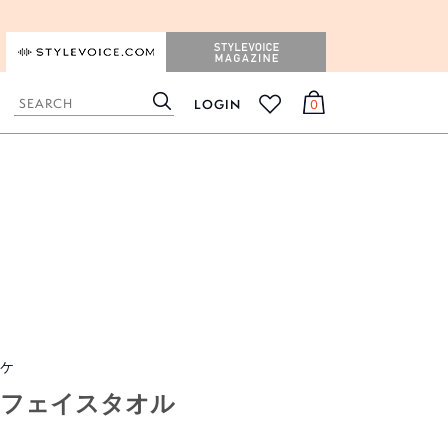
STYLEVOICE.COM
STYLEVOICE MAGAZINE
LOGIN
0
検
カ
お
索
ー
気
ト
に
入
り
ピケ
フフェイスタオル