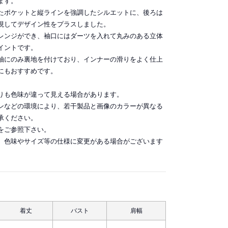
ます。
たポケットと縦ラインを強調したシルエットに、後ろは
現してデザイン性をプラスしました。
レンジができ、袖口にはダーツを入れて丸みのある立体
イントです。
袖にのみ裏地を付けており、インナーの滑りをよく仕上
にもおすすめです。
りも色味が違って見える場合があります。
ンなどの環境により、若干製品と画像のカラーが異なる
承ください。
をご参照下さい。
、色味やサイズ等の仕様に変更がある場合がございます
着丈
バスト
肩幅