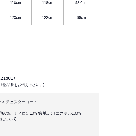
118cm
118cm
58.6cm
123cm
122cm
60cm
15017
上記品番をお伝え下さい。)
ー
>
チェスターコート
毛90%、ナイロン10%/裏地:ポリエステル100%
示について