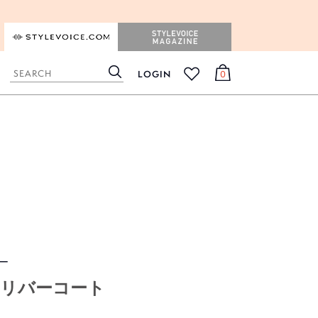
STYLEVOICE.COM
STYLEVOICE MAGAZINE
LOGIN
0
検
カ
お
索
ー
気
ト
に
入
り
ィー
リバーコート