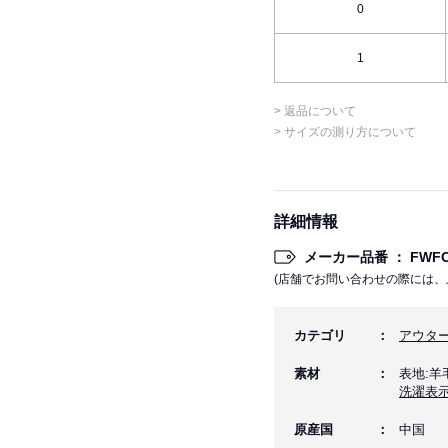
0
1
> 返品について
> サイズの測り方について
詳細情報
メーカー品番 ： FWFC2
(店舗でお問い合わせの際には、
カテゴリ
アウタ
素材
表地:羊
洗濯表
原産国
中国