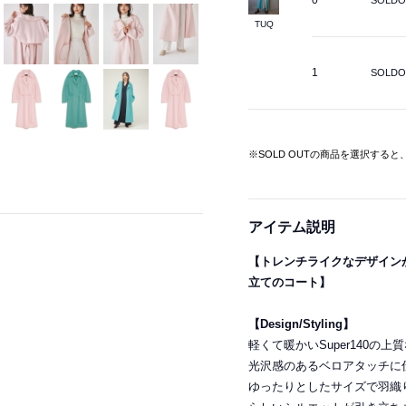
0
SOLDO
TUQ
1
SOLDO
※SOLD OUTの商品を選択する
アイテム説明
【トレンチライクなデザイン
立てのコート】
【Design/Styling】
軽くて暖かいSuper140
光沢感のあるベロアタッチに
ゆったりとしたサイズで羽織