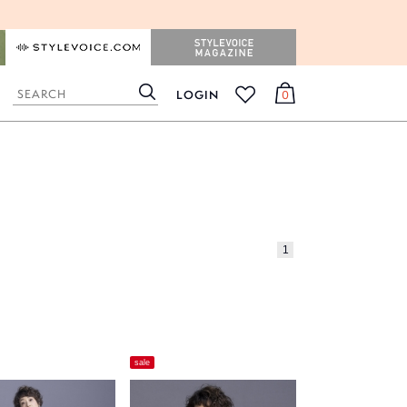
STYLEVOICE.COM
STYLEVOICE MAGAZINE
LOGIN
0
検
カ
お
索
ー
気
ト
に
入
り
1
sale