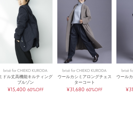
brisé for CHIEKO KURODA
brisé for CHIEKO KURODA
brisé 
ミドル丈高機能キルティング
ウールカシミアロングチェス
ウール
ブルゾン
ターコート
¥15,400
¥31,680
¥3
60%OFF
60%OFF