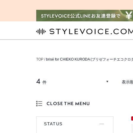
STYLEVOICE.COM
TOP /
brisé for CHIEKO KURODA (ブリゼフォーチエコクロ
4
表示順
件
CLOSE THE MENU
OPEN THE MENU
STATUS