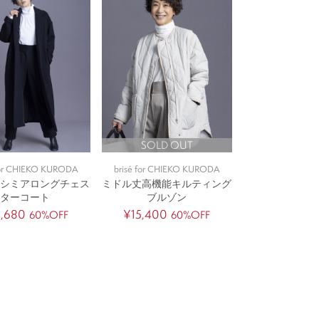
SOLD OUT
for CHIEKO KURODA
brisé for CHIEKO KURODA
カシミアロングチェス
ミドル丈高機能キルティング
ターコート
ブルゾン
1,680
¥15,400
60%OFF
60%OFF