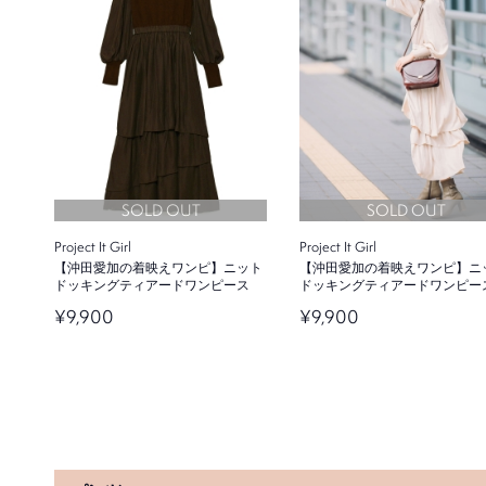
SOLD OUT
FRAY I.D
FRAY I.D
フェイクレザータックフレアスカー
フェイクレザータックフレアス
ト
ト
¥20,900
¥20,900
SOLD OUT
SOLD OUT
Project It Girl
Project It Girl
【沖田愛加の着映えワンピ】ニット
【沖田愛加の着映えワンピ】ニ
ドッキングティアードワンピース
ドッキングティアードワンピー
¥9,900
¥9,900
CELFORD
FRAY I.D
肩スリットカシミヤニットプルオー
ビックカラージッパーニット
バー
¥18,700
¥18,700