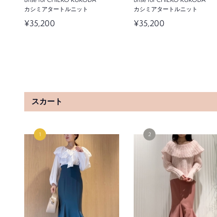
カシミアタートルニット
カシミアタートルニット
¥35,200
¥35,200
SOLD OUT
スカート
brisé for CHIEKO KURODA
Stylevoice for xxx
ミドル丈高機能キルティングブルゾ
【泉里香さん着用】【maiオリ
ン
ル】チェスターコート
¥38,500
¥37,400
STYLEVOICE for Ayame Goriki
FRAY I.D
ハーフミラノビックサイズニットパ
ウールシルクリブタートル
ーカー