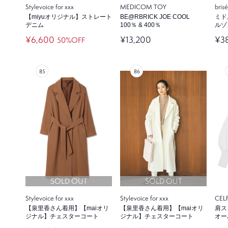
Stylevoice for xxx
MEDICOM TOY
bris
【miyuオリジナル】ストレート
BE@RBRICK JOE COOL
ミド
デニム
100％ & 400％
ルゾ
¥6,600
¥13,200
¥3
50%OFF
SOLD OUT
SOLD OUT
Stylevoice for xxx
Stylevoice for xxx
CEL
【泉里香さん着用】【maiオリ
【泉里香さん着用】【maiオリ
肩ス
ジナル】チェスターコート
ジナル】チェスターコート
オー