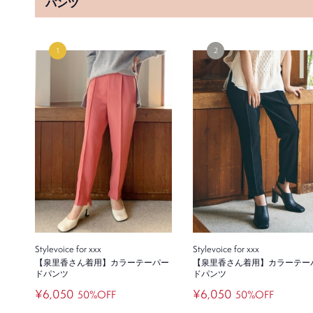
パンツ
CELFORD
CELFORD
リボンレーススカート
リボンレーススカート
¥19,800
¥19,800
SOLD OUT
SOLD OUT
Mila Owen
Mila Owen
ニットドッキングワッシャープリー
ニットドッキングワッシャープ
ツワンピース
ツワンピース
¥14,960
¥14,960
Stylevoice for xxx
Stylevoice for xxx
【泉里香さん着用】カラーテーパー
【泉里香さん着用】カラーテー
ドパンツ
ドパンツ
SOLD OUT
¥6,050
¥6,050
50%OFF
50%OFF
SNIDEL
Stylevoice for xxx