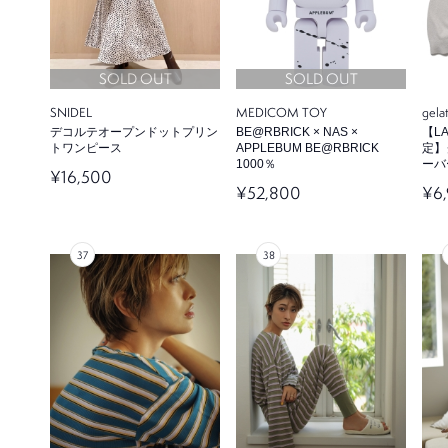
SOLD OUT
SOLD OUT
SNIDEL
MEDICOM TOY
gela
デコルテオープンドットプリン
BE@RBRICK × NAS ×
【LA
トワンピース
APPLEBUM BE@RBRICK
定】
1000％
ーバ
¥16,500
¥52,800
¥6