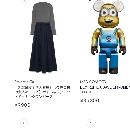
Project It Girl
MEDICOM TOY
【河北麻友子さん着用】【今井美桜
BE@RBRICK DAVE CHROME V
の大人めワンピ】ボトルネックニッ
1000％
トドッキングワンピース
¥85,800
¥9,900