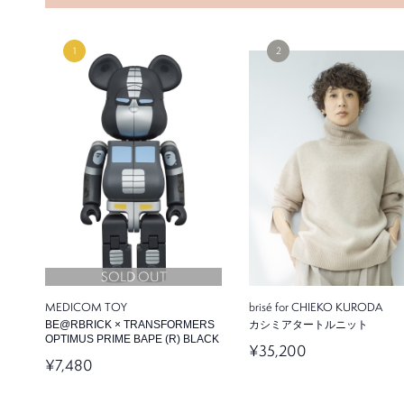
SOLD OUT
MEDICOM TOY
brisé for CHIEKO KURODA
BE@RBRICK × TRANSFORMERS
カシミアタートルニット
OPTIMUS PRIME BAPE (R) BLACK
¥35,200
¥7,480