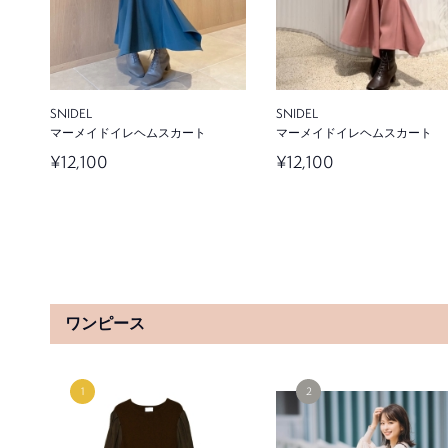
¥9,900
¥11,880
20%OFF
SNIDEL
SNIDEL
マーメイドイレヘムスカート
マーメイドイレヘムスカート
¥12,100
¥12,100
Stylevoice for xxx
SNIDEL
【misatoオリジナル】ネイビーダブ
Sustainableミドルダウンコー
ルジャケット
¥24,200
¥22,000
ワンピース
SOLD OUT
brisé for CHIEKO KURODA
brisé for CHIEKO KURODA
タイプライターハイネックブラウス
タイプライターハイネックブラ
¥20,900
¥20,900