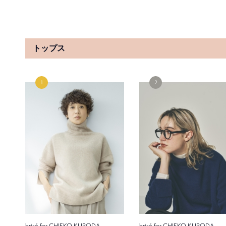
トップス
Stylevoice for xxx
FRAY I.D
【2WAY】ウールロングコート
【STYLEVOICE限定カラー】
カンロングコート
¥27,500
¥49,500
brisé for CHIEKO KURODA
brisé for CHIEKO KURODA