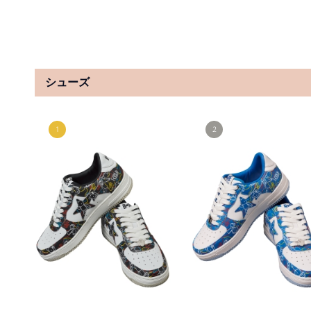
チュールエンブロイダリースカート
サスペンダー付きハイウエスト
トスカート
¥20,900
¥9,240
30%OFF
シューズ
SNIDEL
SNIDEL
オーバーシャツドッキングニットワ
オーバーシャツドッキングニッ
ンピース
ンピース
¥18,920
¥18,920
Stylevoice for xxx
Stylevoice for xxx
【miyuオリジナル】ストレートデニ
【miyuオリジナル】ストレー
ム
ム
¥6,600
¥6,600
50%OFF
50%OFF