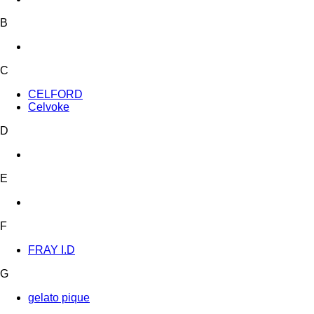
B
C
CELFORD
Celvoke
D
E
F
FRAY I.D
G
gelato pique