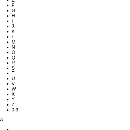
E
F
G
H
I
J
K
L
M
N
O
Q
R
S
T
U
V
W
X
Y
Z
0-9
A