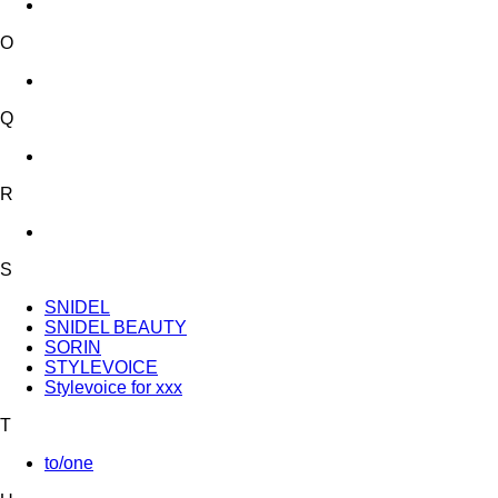
O
Q
R
S
SNIDEL
SNIDEL BEAUTY
SORIN
STYLEVOICE
Stylevoice for xxx
T
to/one