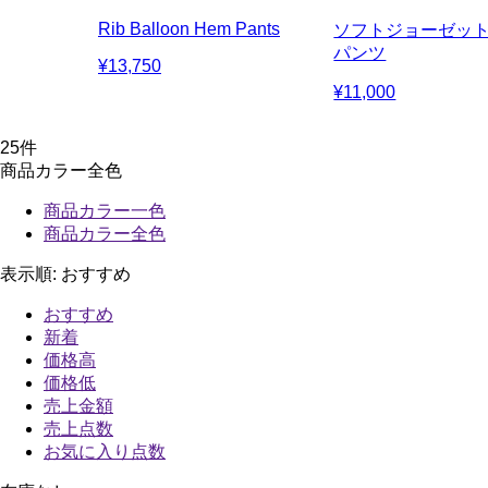
Rib Balloon Hem Pants
ソフトジョーゼッ
パンツ
¥13,750
¥11,000
25
件
商品カラー全色
商品カラー一色
商品カラー全色
表示順:
おすすめ
おすすめ
新着
価格高
価格低
売上金額
売上点数
お気に入り点数