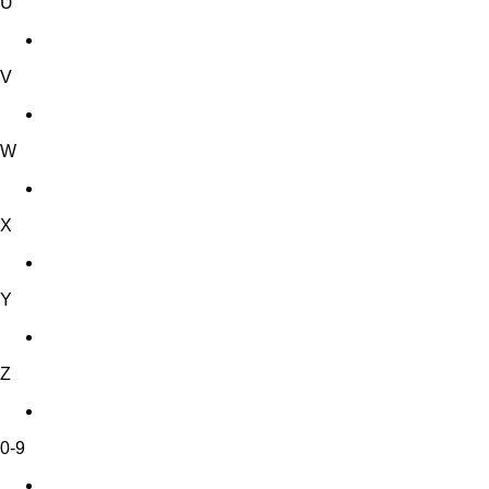
U
V
W
X
Y
Z
0-9