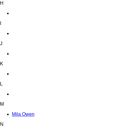
H
I
J
K
L
M
Mila Owen
N