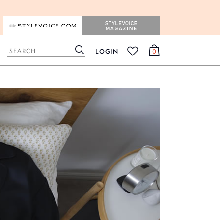
STYLEVOICE.COM
STYLEVOICE MAGAZINE
LOGIN
0
検
カ
お
索
ー
気
ト
に
入
り