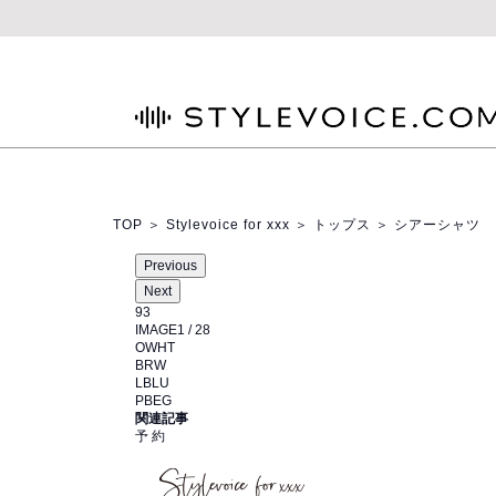
STYLEVOICE.COM
TOP
＞
Stylevoice for xxx
＞
トップス
＞ シアーシャツ
Previous
Next
93
IMAGE
1
/
28
OWHT
BRW
LBLU
PBEG
関連記事
予 約