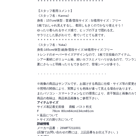
＊＊＊＊＊＊＊＊＊＊＊＊＊＊＊＊＊＊＊＊＊＊
【スタッフ着用コメント】
《スタッフ名：Kanna》
身長：157cm/体型：普通/普段サイズ：S/着用サイズ：フリー
1枚でおしゃれ見えするし、着回しもきくのでかなり使えそう！
ゆったり着られるサイズ感で、ヒップの下まで隠れる丈。
サラリとした肌ざわりで、着ていてとても楽です。
＊＊＊＊＊＊＊＊＊＊＊＊＊＊＊＊＊＊＊＊＊＊
《スタッフ名：Yuka》
身長:165cm/体型:細身/普段サイズ:M/着用サイズ:フリー
トレンドのオーバーサイズデザインなので、1枚で主役級のアイテム。
シアー素材にボリューム袖、細いカフスとメリハリがあるので、ワンラ
夏にさらっと羽織ったりもできるので、登場シーンが多そう。
・・・・・・・・・・・・・・・・・・・・・・・
※画像の商品はサンプルです。お届けする商品に仕様・サイズ等の変更
※照明の関係により、実際よりも色味が違って見える場合があります。
またパソコン・スマートフォンなどの環境により、若干製品と画像のカ
商品の色味は、商品単品画像をご参照下さい。
アイテムサイズ
サイズ表記
着丈前
後
肩幅
バスト
裄丈
F
78cm
80cm
64cm
134cm
81cm
> 返品について
> サイズの測り方について
詳細情報
メーカー品番 ： 26WFT211001
(店舗でお問い合わせの際には、上記品番をお伝え下さい。)