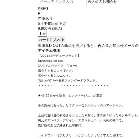
再入荷のお知らせ
PBEG
F
在庫あり
5月中旬出荷予定
9,900円 (税込)
※SOLD OUTの商品を選択すると、再入荷お知らせメール
アイテム説明
【2021SSデビューブランド】
Stylevoice for xxx
(スタイルヴォイス フォー)
高見えする大人っぽさと、
着やせするシルエット。
“新しい私”を作る新スタンダードブランド。
・・・・・・・・・・・・・・・・・・・・・・・
★4月26日から新色「ピンクベージュ」が追加
今の気分に合った、リラクシーなシルエットのシアーシャツ。
上品な透け感のあるさらりとした素材に、体の泳ぐゆったりシルエット
胸元のエンペラーデザイン、スタンドカラー、長めの袖口で、
抜け感のある洗練された印象に。
ライトブルーは少しグリーンがかったようなくすんだ色味で、