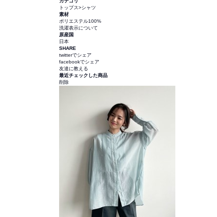
カテゴリ
トップス
>
シャツ
素材
ポリエステル100%
洗濯表示について
原産国
日本
SHARE
twitterでシェア
facebookでシェア
友達に教える
最近チェックした商品
削除