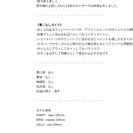
-後ろ姿も美しく
背中側の上部に入れた15本のギャザーで立体感を出しました。
・・・・・・・・・・・・・・・・・・・・・・・
《着こなしガイド》
-ゆとりのあるストレートパンツや、ワイドシルエットのボトムスとの相
-定番デニムと合わせればヘルシーなコーディネートに。
-ショートパンツやサテンパンツと合わせるとトレンドを感じさせるスタ
-カゴバッグやサンダルなど軽やかな小物を加えるとリラクシーな雰囲気
-ボトムスにアウトしてもインしてもバランス◎
-ボタンをはずして羽織りとして着るのもおすすめです。
・・・・・・・・・・・・・・・・・・・・・・・
透け感：あり
裏地：なし
伸縮性：なし
光沢感：なし
生地の厚さ：薄手
・・・・・・・・・・・・・・・・・・・・・・・
モデル身長
OWHT：miyu 161cm
BRW：misato 155cm
LBLU：mai 159cm