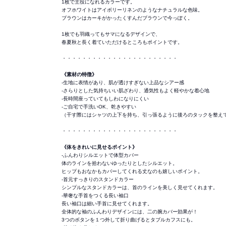
1枚で主役になれるカラーです。
オフホワイトはアイボリーリネンのようなナチュラルな色味。
ブラウンはカーキがかったくすんだブラウンで今っぽく。
1枚でも羽織ってもサマになるデザインで、
春夏秋と長く着ていただけるところもポイントです。
・・・・・・・・・・・・・・・・・・・・・・・
《素材の特徴》
-生地に表情があり、肌が透けすぎない上品なシアー感
-さらりとした気持ちいい肌ざわり、通気性もよく軽やかな着心地
-長時間座っていてもしわになりにくい
-ご自宅で手洗いOK、乾きやすい
（干す際にはシャツの上下を持ち、引っ張るように後ろのタックを整え
・・・・・・・・・・・・・・・・・・・・・・・
《体をきれいに見せるポイント》
-ふんわりシルエットで体型カバー
体のラインを拾わないゆったりとしたシルエット。
ヒップもおなかもカバーしてくれる丈なのも嬉しいポイント。
-首元すっきりのスタンドカラー
シンプルなスタンドカラーは、首のラインを美しく見せてくれます。
-華奢な手首をつくる長い袖口
長い袖口は細い手首に見せてくれます。
全体的な袖のふんわりデザインには、二の腕カバー効果が！
3つのボタンを１つ外して折り曲げるとタブルカフスにも。