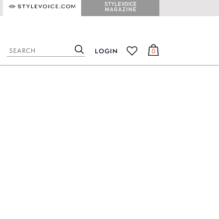
STYLEVOICE.COM
STYLEVOICE MAGAZINE
LOGIN
0
検
カ
お
索
ー
気
ト
に
入
り