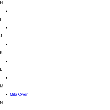
H
I
J
K
L
M
Mila Owen
N