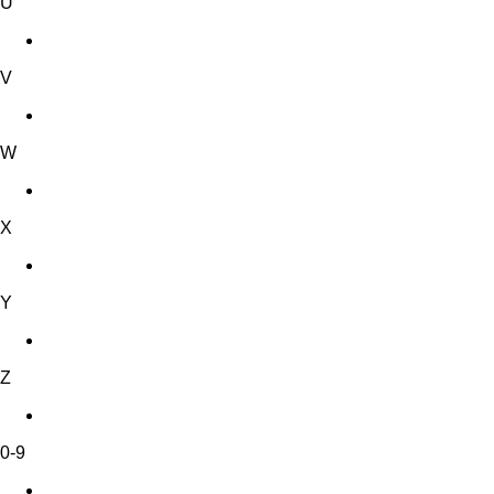
U
V
W
X
Y
Z
0-9