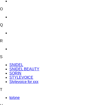
O
Q
R
S
SNIDEL
SNIDEL BEAUTY
SORIN
STYLEVOICE
Stylevoice for xxx
T
to/one