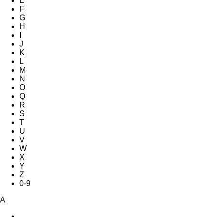
E
F
G
H
I
J
K
L
M
N
O
Q
R
S
T
U
V
W
X
Y
Z
0-9
A