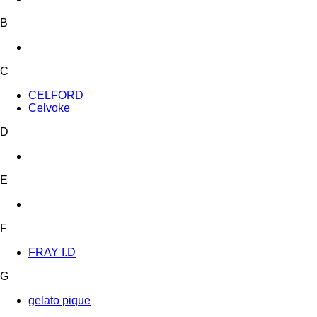
B
C
CELFORD
Celvoke
D
E
F
FRAY I.D
G
gelato pique