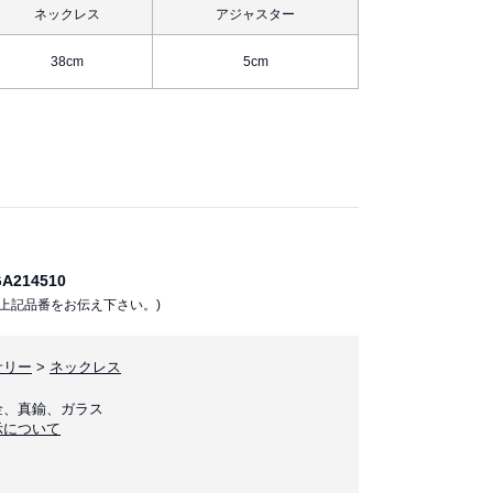
ネックレス
アジャスター
38cm
5cm
214510
上記品番をお伝え下さい。)
サリー
>
ネックレス
金、真鍮、ガラス
示について