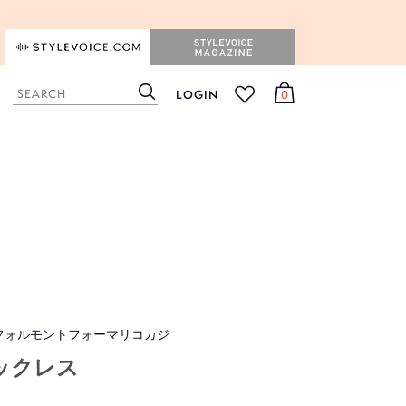
STYLEVOICE.COM
STYLEVOICE MAGAZINE
LOGIN
0
検
カ
お
索
ー
気
ト
に
入
り
 フォルモントフォーマリコカジ
ックレス