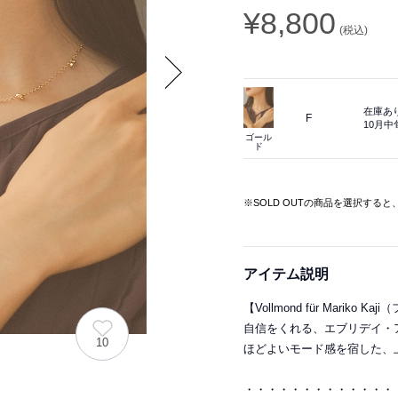
¥8,800
(税込)
Next
在庫あ
F
10月
ゴール
ド
※SOLD OUTの商品を選択する
アイテム説明
【Vollmond für Marik
自信をくれる、エブリデイ・
10
ほどよいモード感を宿した、
・・・・・・・・・・・・・