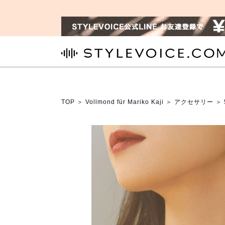
STYLEVOICE.COM
TOP
＞
Vollmond für Mariko Kaji
＞
アクセサリー
＞