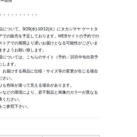
ー5cm
・・・・・・・・・・
ついて、9/29(水)-10/12(火）にタカシマヤ ゲートタ
アでの販売を予定しております。WEBサイトの予約での
ストアでの展開より遅いお届けとなる可能性がございま
ますようお願い致します。
様については、こちらのサイト（予約：10月中旬出荷予
たします。
。お届けする商品に仕様・サイズ等の変更が生じる場合
ださい。
りも色味が違って見える場合があります。
ンなどの環境により、若干製品と画像のカラーが異なる
承ください。
をご参照下さい。