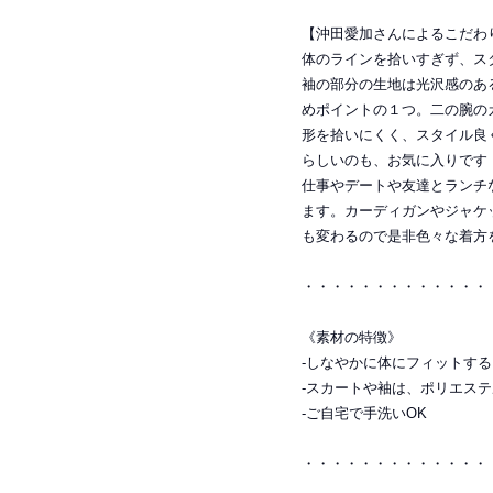
【沖田愛加さんによるこだわ
体のラインを拾いすぎず、ス
袖の部分の生地は光沢感のあ
めポイントの１つ。二の腕の
形を拾いにくく、スタイル良
らしいのも、お気に入りです
仕事やデートや友達とランチ
ます。カーディガンやジャケ
も変わるので是非色々な着方
・・・・・・・・・・・・・
《素材の特徴》
-しなやかに体にフィットす
-スカートや袖は、ポリエス
-ご自宅で手洗いOK
・・・・・・・・・・・・・