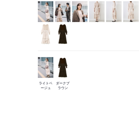
ライトベ
ダークブ
ージュ
ラウン