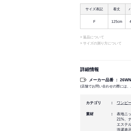
サイズ表記
着丈
F
125cm
> 返品について
> サイズの測り方について
詳細情報
メーカー品番 ： 26WNO
(店舗でお問い合わせの際には、
カテゴリ
ワンピ
素材
表地ニッ
21%、
エステル
洗濯表