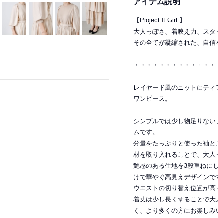
アイテム説明
【Project It Girl 】
大人っぽさ、着映え力、スタ
その全てが凝縮された、自信
・・・・・・・・・・・・・
レイヤード風のニットにティ
ワンピース。
シンプルでは少し物足りない
ムです。
分量をたっぷりと使った袖と
材を取り入れることで、大人
艶感のある生地を3段重ねに
けで華やぐ高見えデザインで
ウエストの切り替え位置が高
着丈は少し長くすることで大
く、より多くの方にお楽しみ