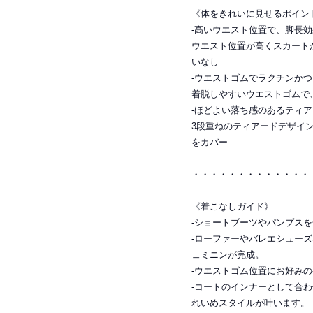
《体をきれいに見せるポイン
-高いウエスト位置で、脚長
ウエスト位置が高くスカート
いなし
-ウエストゴムでラクチンか
着脱しやすいウエストゴムで
-ほどよい落ち感のあるティ
3段重ねのティアードデザイ
をカバー
・・・・・・・・・・・・・
《着こなしガイド》
-ショートブーツやパンプス
-ローファーやバレエシュー
ェミニンが完成。
-ウエストゴム位置にお好み
-コートのインナーとして合
れいめスタイルが叶います。