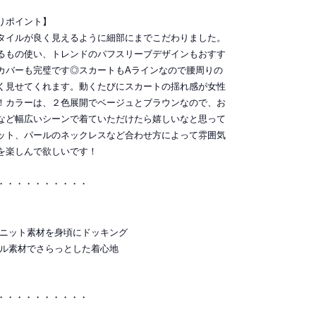
りポイント】
タイルが良く見えるように細部にまでこだわりました。
るもの使い、トレンドのパフスリーブデザインもおすす
カバーも完璧です◎スカートもAラインなので腰周りの
く見せてくれます。動くたびにスカートの揺れ感が女性
！カラーは、２色展開でベージュとブラウンなので、お
など幅広いシーンで着ていただけたら嬉しいなと思って
ット、パールのネックレスなど合わせ方によって雰囲気
を楽しんで欲しいです！
・・・・・・・・・・
るニット素材を身頃にドッキング
テル素材でさらっとした着心地
・・・・・・・・・・