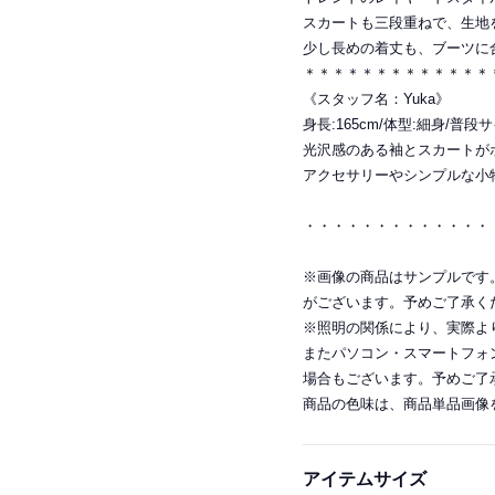
スカートも三段重ねで、生地
少し長めの着丈も、ブーツに
＊＊＊＊＊＊＊＊＊＊＊＊＊
《スタッフ名：Yuka》
身長:165cm/体型:細身/普段
光沢感のある袖とスカートが
アクセサリーやシンプルな小
・・・・・・・・・・・・・
※画像の商品はサンプルです
がございます。予めご了承く
※照明の関係により、実際よ
またパソコン・スマートフォ
場合もございます。予めご了
商品の色味は、商品単品画像
アイテムサイズ