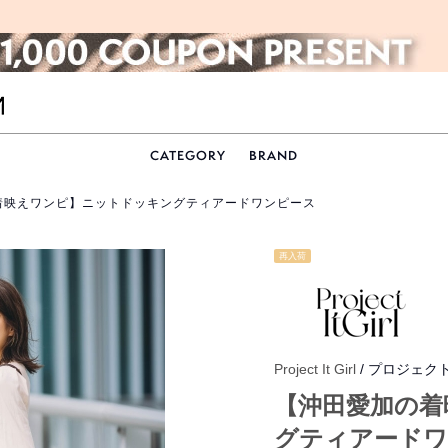
CATEGORY
BRAND
着映えワンピ】ニットドッキングティアードワンピース
再入荷
Project It Girl
/ プロジェク
【沖田愛加の着
グティアードワ