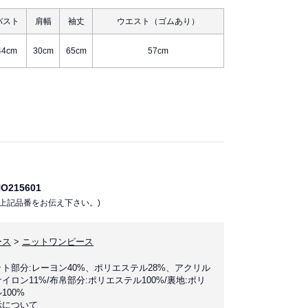
バスト
肩幅
袖丈
ウエスト（ゴムあり）
44cm
30cm
65cm
57cm
215601
上記品番をお伝え下さい。)
ース
>
ニットワンピース
ト部分:レーヨン40%、ポリエステル28%、アクリル
ナイロン11%/布帛部分:ポリエステル100%/裏地:ポリ
100%
示について