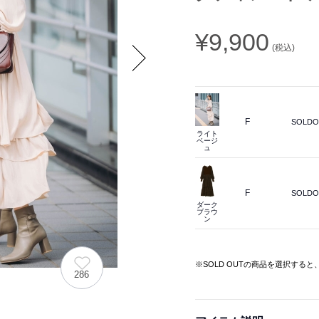
¥9,900
(税込)
Next
F
SOLDO
ライト
ベージ
ュ
F
SOLDO
ダーク
ブラウ
ン
※SOLD OUTの商品を選択する
286