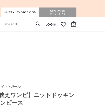
STYLEVOICE.COM
STYLEVOICE MAGAZINE
LOGIN
0
検
カ
お
索
ー
気
ト
に
入
り
トイットガール
映えワンピ】ニットドッキン
ンピース