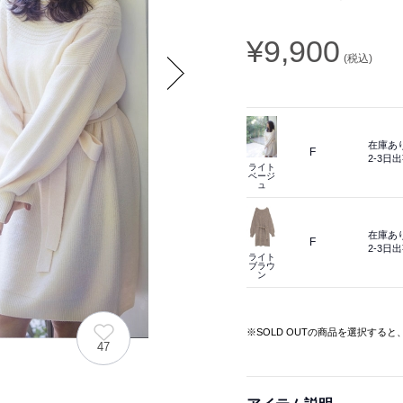
¥9,900
(税込)
Next
在庫あ
F
2-3日
ライト
ベージ
ュ
在庫あ
F
2-3日
ライト
ブラウ
ン
※SOLD OUTの商品を選択する
47