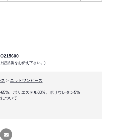
215600
上記品番をお伝え下さい。)
ース
>
ニットワンピース
65%、ポリエステル30%、ポリウレタン5%
示について