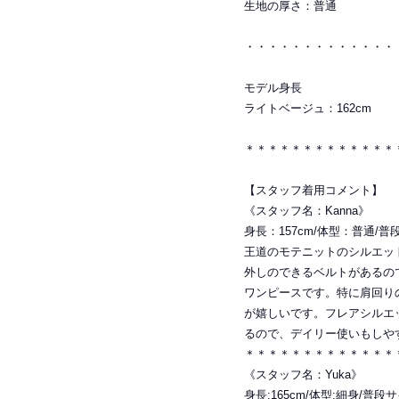
生地の厚さ：普通
・・・・・・・・・・・・・
モデル身長
ライトベージュ：162cm
＊＊＊＊＊＊＊＊＊＊＊＊＊
【スタッフ着用コメント】
《スタッフ名：Kanna》
身長：157cm/体型：普通/
王道のモテニットのシルエッ
外しのできるベルトがあるの
ワンピースです。特に肩回り
が嬉しいです。フレアシルエ
るので、デイリー使いもしや
＊＊＊＊＊＊＊＊＊＊＊＊＊
《スタッフ名：Yuka》
身長:165cm/体型:細身/普段