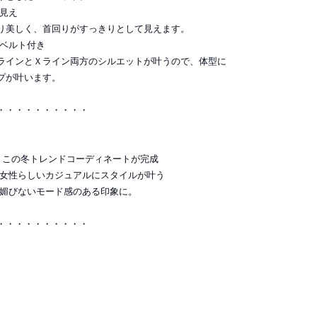
人見え
り美しく、首回りがすっきりとして見えます。
、ベルト付き
ラインとＸライン両方のシルエットが叶うので、体型に
プが叶います。
・・・・・・・・・・
、 この冬トレンドコーディネートが完成
い女性らしいカジュアルにスタイルが叶う
で媚びないモード感のある印象に。
・・・・・・・・・・