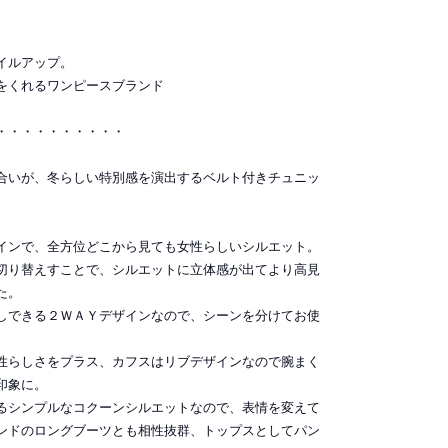
イルアップ。
をくれるワンピースブランド
・・・・・・・・・・
合いが、冬らしい特別感を演出するベルト付きチュニッ
インで、全方位どこから見ても女性らしいシルエット。
切り替えすことで、シルエットに立体感が出てより高見
た。
しできる２ＷＡＹデザインなので、シーンを分けてお使
性らしさをプラス、カフスはリブデザインなので腕まく
印象に。
るシンプルなコクーンシルエットなので、表情を変えて
ンドのロングブーツとも相性抜群、トップスとしてパン