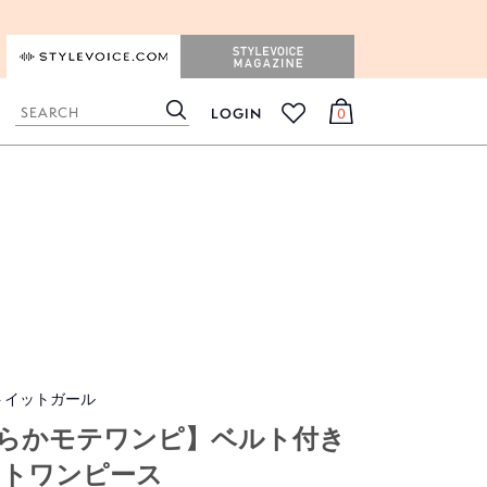
STYLEVOICE.COM
STYLEVOICE MAGAZINE
LOGIN
0
検
カ
お
索
ー
気
ト
に
入
り
トイットガール
らかモテワンピ】ベルト付き
ットワンピース