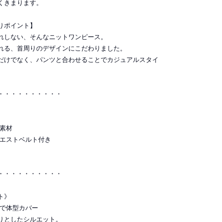
くきまります。
りポイント】
れしない、そんなニットワンピース。
れる、首周りのデザインにこだわりました。
だけでなく、パンツと合わせることでカジュアルスタイ
・・・・・・・・・・
ト素材
ウエストベルト付き
・・・・・・・・・・
ト》
トで体型カバー
りとしたシルエット。