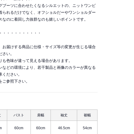
グブーツに合わせたくなるシルエットの、ニットワンピ
着られるだけでなく、オフショルだーやワンショルダー
スなのに着回し力抜群なのも嬉しいポイントです。
・・・・・・・・・・・
。お届けする商品に仕様・サイズ等の変更が生じる場合
ださい。
りも色味が違って見える場合があります。
ンなどの環境により、若干製品と画像のカラーが異なる
承ください。
をご参照下さい。
丈
バスト
肩幅
袖丈
裾幅
m
60cm
60cm
46.5cm
54cm