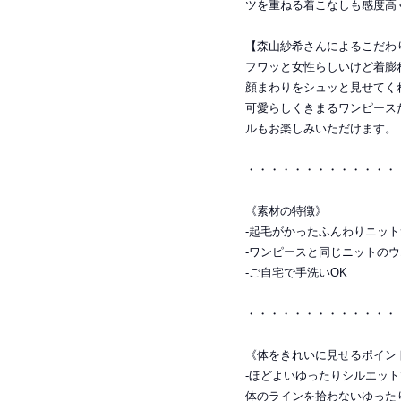
ツを重ねる着こなしも感度高
【森山紗希さんによるこだわ
フワッと女性らしいけど着膨
顔まわりをシュッと見せてく
可愛らしくきまるワンピース
ルもお楽しみいただけます。
・・・・・・・・・・・・・
《素材の特徴》
-起毛がかったふんわりニッ
-ワンピースと同じニットの
-ご自宅で手洗いOK
・・・・・・・・・・・・・
《体をきれいに見せるポイン
-ほどよいゆったりシルエッ
体のラインを拾わないゆった