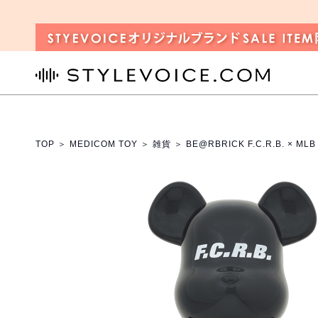
STYLEVOICE.COM
TOP
＞
MEDICOM TOY
＞
雑貨
＞ BE@RBRICK F.C.R.B. × MLB