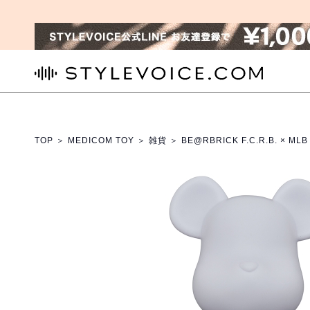
STYLEVOICE.COM
TOP
＞
MEDICOM TOY
＞
雑貨
＞ BE@RBRICK F.C.R.B. × ML