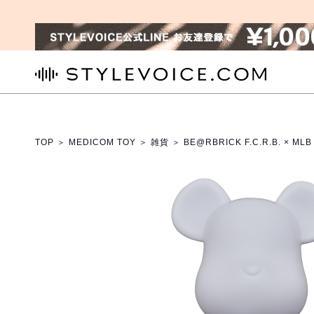
STYLEVOICE.COM
TOP
＞
MEDICOM TOY
＞
雑貨
＞ BE@RBRICK F.C.R.B. × ML