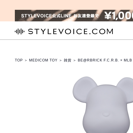
STYLEVOICE.COM
TOP
＞
MEDICOM TOY
＞
雑貨
＞ BE@RBRICK F.C.R.B. × ML