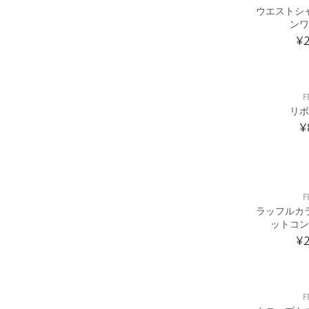
ウエストシ
ンワ
¥2
F
リボ
¥
F
ラッフルカ
ットコン
¥2
F