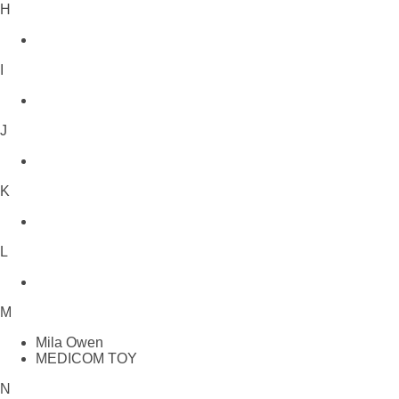
H
I
J
K
L
M
Mila Owen
MEDICOM TOY
N