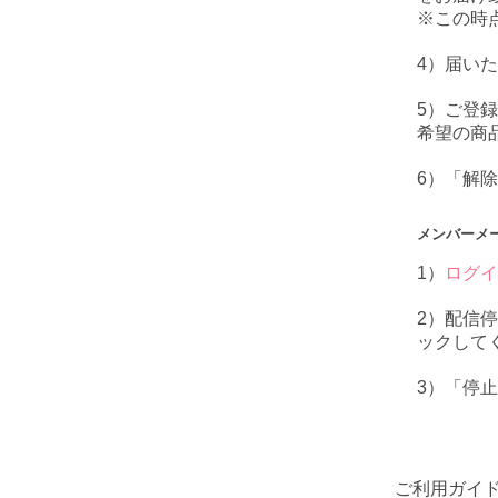
※この時
4）届い
5）ご登
希望の商
6）「解
メンバーメ
1）
ログイ
2）配信
ックして
3）「停
ご利用ガイ