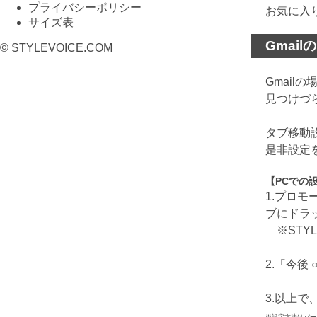
プライバシーポリシー
お気に入
サイズ表
Gmai
© STYLEVOICE.COM
Gmai
見つけづ
タブ移動
是非設定
【PCでの
1.プロ
ブにドラ
※STYL
2.「今
3.以上
※設定方法はバー