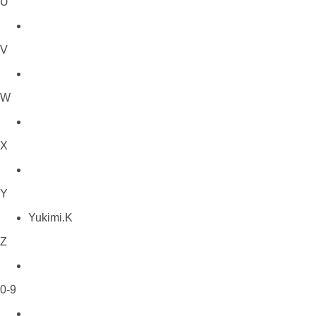
U
V
W
X
Y
Yukimi.K
Z
0-9