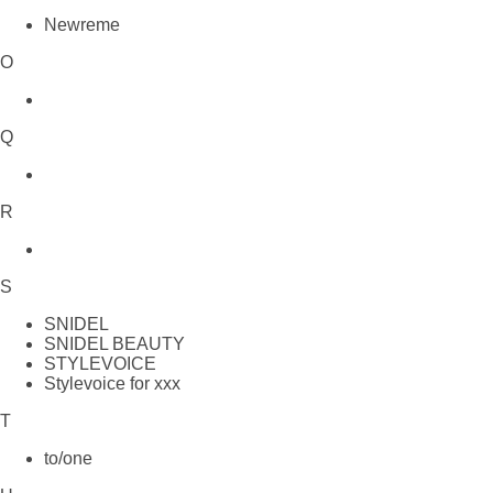
Newreme
O
Q
R
S
SNIDEL
SNIDEL BEAUTY
STYLEVOICE
Stylevoice for xxx
T
to/one