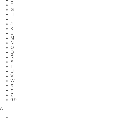
E
F
G
H
I
J
K
L
M
N
O
Q
R
S
T
U
V
W
X
Y
Z
0-9
A