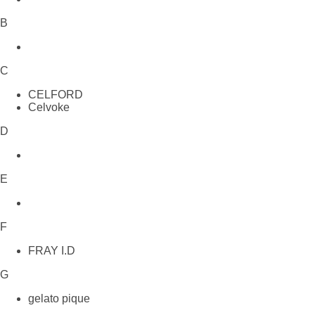
B
C
CELFORD
Celvoke
D
E
F
FRAY I.D
G
gelato pique