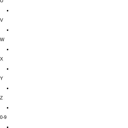
U
V
W
X
Y
Z
0-9