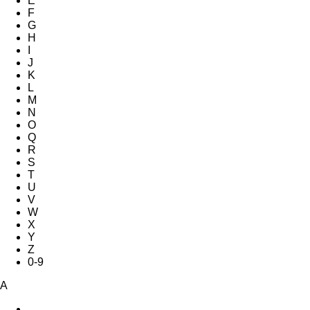
E
F
G
H
I
J
K
L
M
N
O
Q
R
S
T
U
V
W
X
Y
Z
0-9
A