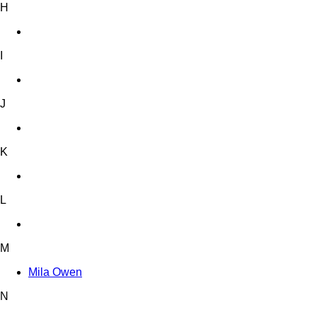
H
I
J
K
L
M
Mila Owen
N