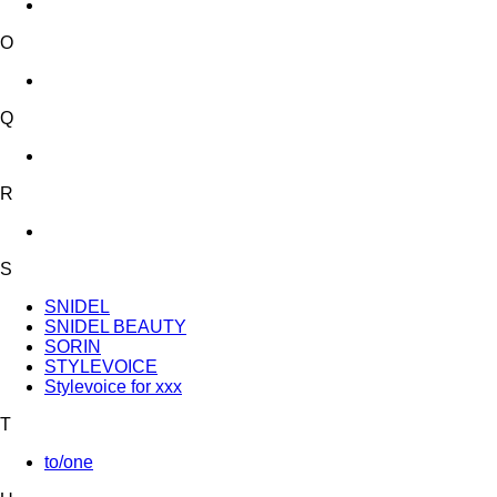
O
Q
R
S
SNIDEL
SNIDEL BEAUTY
SORIN
STYLEVOICE
Stylevoice for xxx
T
to/one