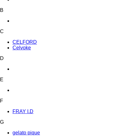
B
C
CELFORD
Celvoke
D
E
F
FRAY I.D
G
gelato pique