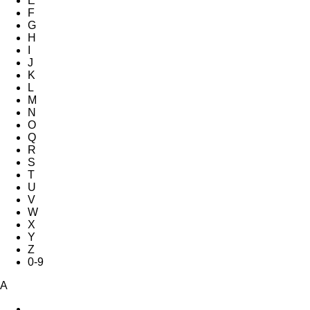
E
F
G
H
I
J
K
L
M
N
O
Q
R
S
T
U
V
W
X
Y
Z
0-9
A