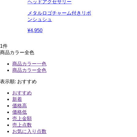
ヘッドアクセサリー
メタルロゴチャーム付きリボ
ンシュシュ
¥4,950
1
件
商品カラー全色
商品カラー一色
商品カラー全色
表示順:
おすすめ
おすすめ
新着
価格高
価格低
売上金額
売上点数
お気に入り点数