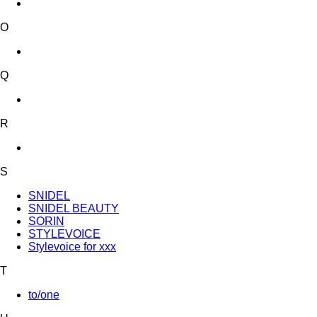
O
Q
R
S
SNIDEL
SNIDEL BEAUTY
SORIN
STYLEVOICE
Stylevoice for xxx
T
to/one