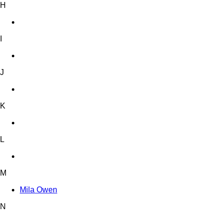
H
I
J
K
L
M
Mila Owen
N