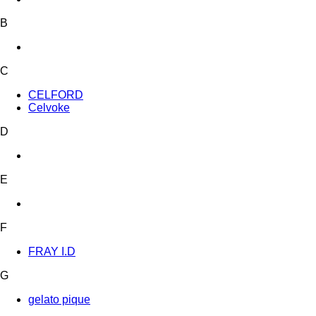
B
C
CELFORD
Celvoke
D
E
F
FRAY I.D
G
gelato pique