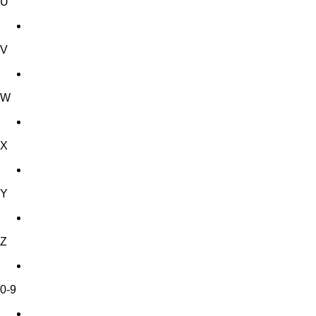
U
V
W
X
Y
Z
0-9