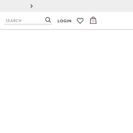
2022.09.08
製造元地域でのロックダウン（都
LOGIN
0
検
カ
お
索
ー
気
ト
に
入
り