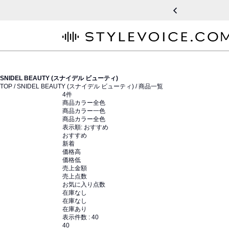
STYLEVOICE.COM
SNIDEL BEAUTY (スナイデル ビューティ)
TOP /
SNIDEL BEAUTY (スナイデル ビューティ)
/ 商品一覧
4
件
商品カラー全色
商品カラー一色
商品カラー全色
表示順:
おすすめ
おすすめ
新着
価格高
価格低
売上金額
売上点数
お気に入り点数
在庫なし
在庫なし
在庫あり
表示件数 :
40
40