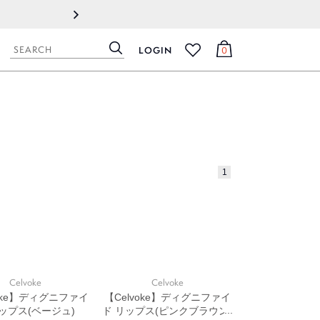
2022.09.08
製造元地域でのロックダウン（都
LOGIN
0
検
カ
お
索
ー
気
ト
に
入
り
1
Celvoke
Celvoke
voke】ディグニファイ
【Celvoke】ディグニファイ
リップス(ベージュ)
ド リップス(ピンクブラウン)