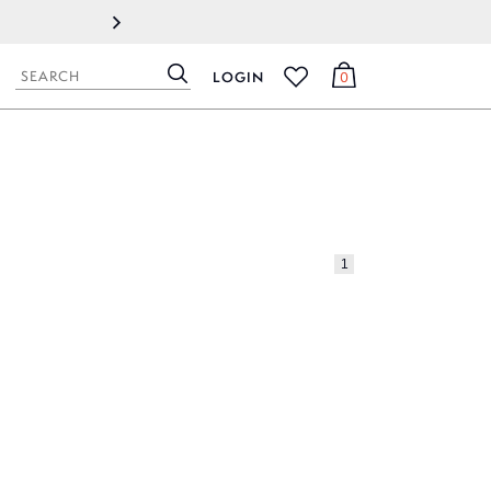
2022.09.08
製造元地域でのロックダウン（都
LOGIN
0
検
カ
お
索
ー
気
ト
に
入
り
1