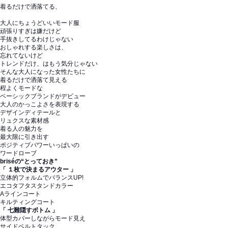
着るだけで洒落てる、
大人にちょうどいいモード服
頑張りすぎは嫌だけど
手抜きしてるわけじゃない
おしゃれする楽しさは、
忘れてないけど
トレンドだけ、はもう気分じゃない
そんな大人になった女性たちに
着るだけで洒落て見える
程よくモードな
ベーシックブランドがデビュー
大人のかっこよさを表現する
デザインディテールと
リュクスな素材感
着る人の魅力を
最大限に引き出す
ポジティブパワーいっぱいの
ワードローブ
briséの“とっておき”
「 １枚で決まるアウター 」
立体的フォルムでバランスUP!
エコタフタスタンドカラー
Aラインコート
キルティングコート
「 七難隠すボトム 」
体型カバーしながらモード見え
サイドベルトタック