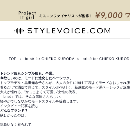
STYLEVOICE.COM
TOP
＞
brisé for CHIEKO KURODA
＞
brisé for CHIEKO KURO
トレンド服もシンプル服も、卒業。
今欲しいのは、モードに進化したベーシック。
トップモデル・黒田知永子さんが、大人の女性に向けて“程よくモードなおしゃれ服
着るだけで洒落て見えて、スタイルUPも叶う、新感覚のモード系ベーシックが誕
大人が憧れる、“かっこよくて可愛い”女性の代表。
「brisé」では、そんな黒田さんらしい、
軽やかでしなやかなモードスタイルを提案します。
インタビュー記事を読む
どんなブランド？
欲しかったのは、
気負いなく着られて、