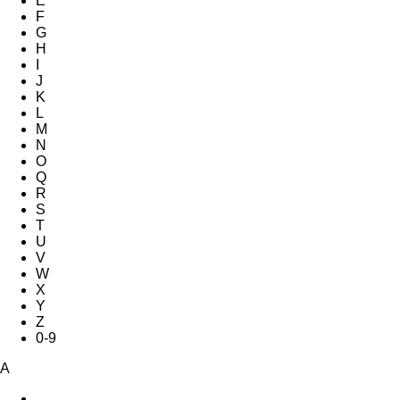
E
F
G
H
I
J
K
L
M
N
O
Q
R
S
T
U
V
W
X
Y
Z
0-9
A