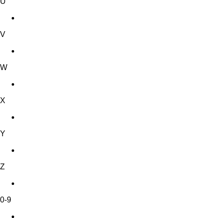
U
V
W
X
Y
Z
0-9