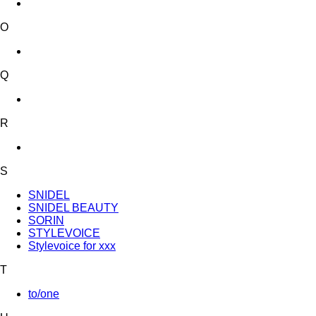
O
Q
R
S
SNIDEL
SNIDEL BEAUTY
SORIN
STYLEVOICE
Stylevoice for xxx
T
to/one