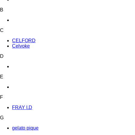
B
C
CELFORD
Celvoke
D
E
F
FRAY I.D
G
gelato pique