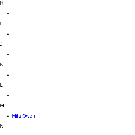
H
I
J
K
L
M
Mila Owen
N