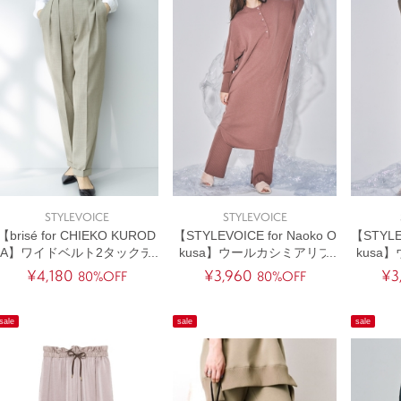
STYLEVOICE
STYLEVOICE
【brisé for CHIEKO KUROD
【STYLEVOICE for Naoko O
【STYLEV
A】ワイドベルト2タックテ
kusa】ウールカシミアリブ
kusa
ーパードパンツ
ニットパンツ
¥4,180
¥3,960
¥3
80%OFF
80%OFF
sale
sale
sale