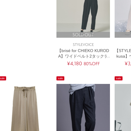
SOLD OUT
STYLEVOICE
【brisé for CHIEKO KUROD
【STYLEV
A】ワイドベルト2タックテ
kusa
ーパードパンツ
¥4,180
¥3
80%OFF
sale
sale
sale