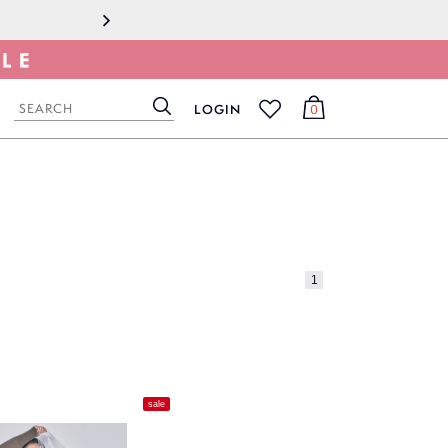
2022.09.15
荒天
LOGIN
0
検
カ
お
索
ー
気
ト
に
入
り
1
sale