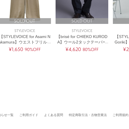
SOLD OUT
SOLD OUT
STYLEVOICE
STYLEVOICE
【STYLEVOICE for Asami N
【brisé for CHIEKO KUROD
【STYLE
akamura】ウエストフリルギ
A】ウール2タックテーパー
Gori
ャザーサテンパンツ
ドパンツ
ッ
¥1,650
¥4,620
¥2
90%OFF
80%OFF
知らせ一覧
ご利用ガイド
よくある質問
特定商取引法・古物営業法
ご利用規約