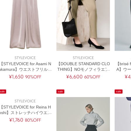
STYLEVOICE
STYLEVOICE
【STYLEVOICE for Asami N
【DOUBLE STANDARD CLO
【brisé
akamura】ウエストフリルギ
THING】NOモノフィラエア
A】ウ
ャザーサテンパンツ
クッション パンツ
¥1,650
¥6,600
¥4
90%OFF
60%OFF
sale
sale
sale
STYLEVOICE
【STYLEVOICE for Reina H
oshi】ストレッチハイウエス
トデニム
¥1,760
80%OFF