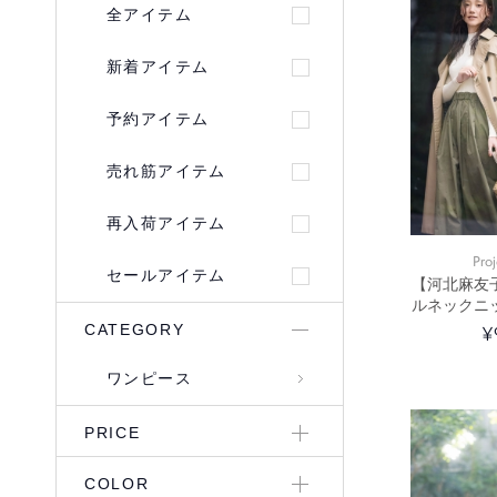
全アイテム
新着アイテム
予約アイテム
売れ筋アイテム
再入荷アイテム
Proj
セールアイテム
【河北麻友
ルネックニ
ン
CATEGORY
¥
ワンピース
PRICE
COLOR