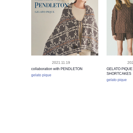
2021.11.19
202
RELEASE
RELEASE
collaboration with PENDLETON
GELATO PIQUE 
SHORTCAKES
gelato pique
gelato pique