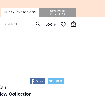
STYLEVOICE.COM
STYLEVOICE MAGAZINE
LOGIN
0
検
カ
お
索
ー
気
ト
に
入
り
aji
facebookでシェア
twitterでシェア
Collection