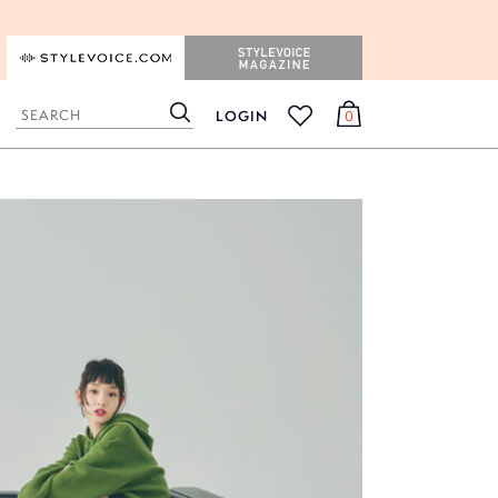
STYLEVOICE.COM
STYLEVOICE MAGAZINE
LOGIN
0
検
カ
お
索
ー
気
ト
に
入
り