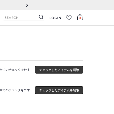
2022.09.08
製造元地域でのロックダウン（都
LOGIN
0
検
カ
お
索
ー
気
ト
に
入
り
全てのチェックを外す
全てのチェックを外す