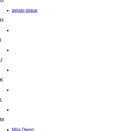
G
gelato pique
H
I
J
K
L
M
Mila Owen