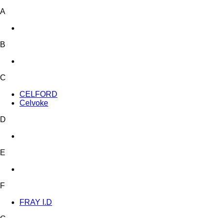
A
B
C
CELFORD
Celvoke
D
E
F
FRAY I.D