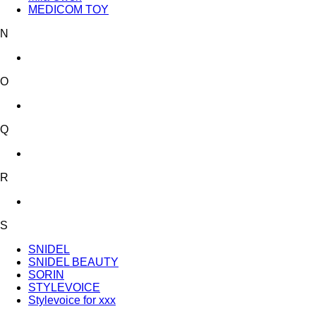
MEDICOM TOY
N
O
Q
R
S
SNIDEL
SNIDEL BEAUTY
SORIN
STYLEVOICE
Stylevoice for xxx