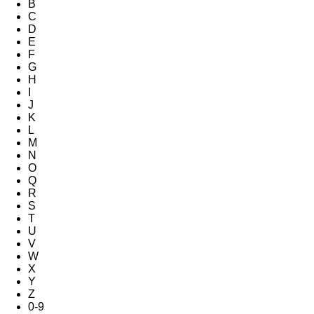
B
C
D
E
F
G
H
I
J
K
L
M
N
O
Q
R
S
T
U
V
W
X
Y
Z
0-9