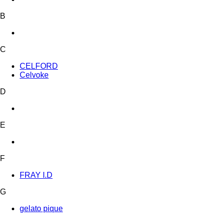
B
C
CELFORD
Celvoke
D
E
F
FRAY I.D
G
gelato pique