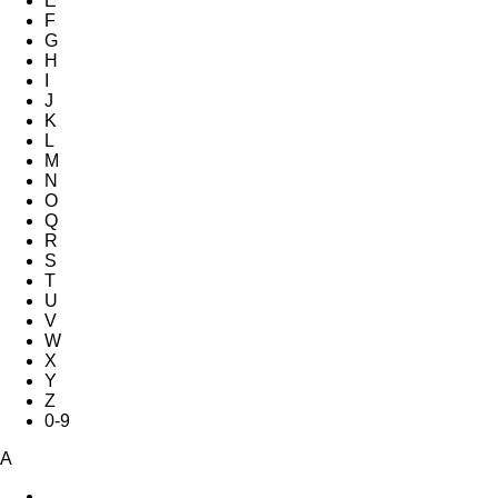
E
F
G
H
I
J
K
L
M
N
O
Q
R
S
T
U
V
W
X
Y
Z
0-9
A