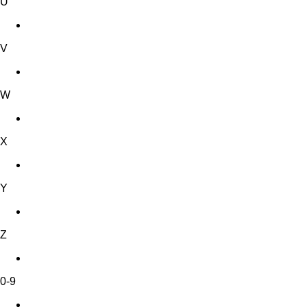
U
V
W
X
Y
Z
0-9