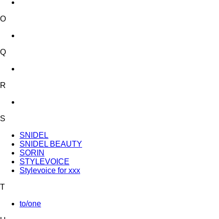
O
Q
R
S
SNIDEL
SNIDEL BEAUTY
SORIN
STYLEVOICE
Stylevoice for xxx
T
to/one