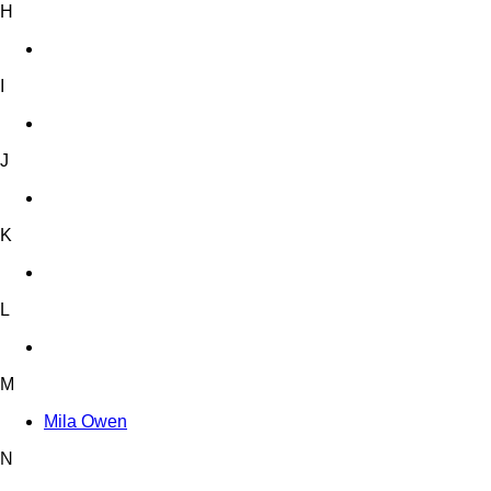
H
I
J
K
L
M
Mila Owen
N