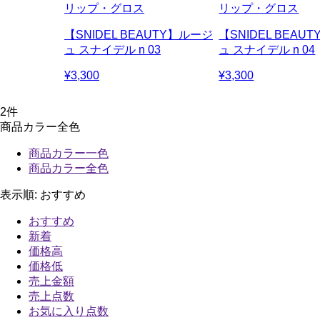
リップ・グロス
リップ・グロス
【SNIDEL BEAUTY】ルージ
【SNIDEL BEAU
ュ スナイデル n 03
ュ スナイデル n 04
¥3,300
¥3,300
2
件
商品カラー全色
商品カラー一色
商品カラー全色
表示順:
おすすめ
おすすめ
新着
価格高
価格低
売上金額
売上点数
お気に入り点数