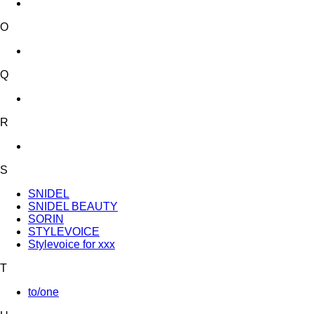
O
Q
R
S
SNIDEL
SNIDEL BEAUTY
SORIN
STYLEVOICE
Stylevoice for xxx
T
to/one