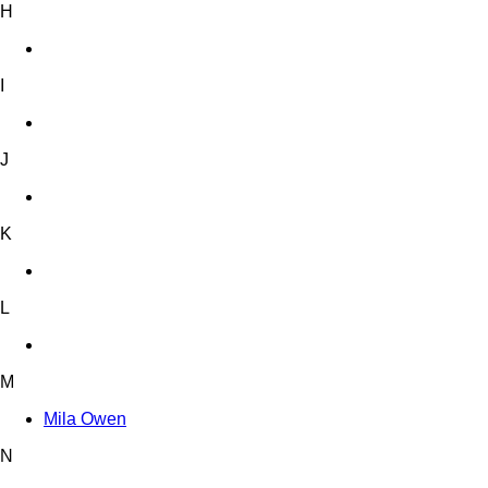
H
I
J
K
L
M
Mila Owen
N