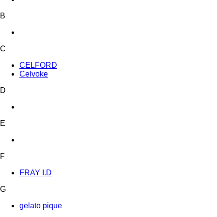
B
C
CELFORD
Celvoke
D
E
F
FRAY I.D
G
gelato pique