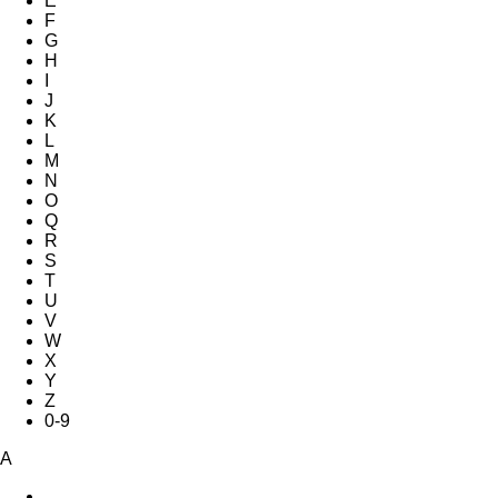
E
F
G
H
I
J
K
L
M
N
O
Q
R
S
T
U
V
W
X
Y
Z
0-9
A