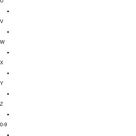
U
V
W
X
Y
Z
0-9